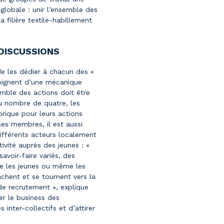
globale : unir l’ensemble des
 filière textile-habillement
 DISCUSSIONS
de les dédier à chacun des «
émoignent d’une mécanique
mble des actions doit être
Au nombre de quatre, les
orique pour leurs actions
 ses membres, il est aussi
différents acteurs localement
tivité auprès des jeunes : «
avoir-faire variés, des
que les jeunes ou même les
chent et se tournent vers la
de recrutement », explique
er le business des
inter-collectifs et d’attirer