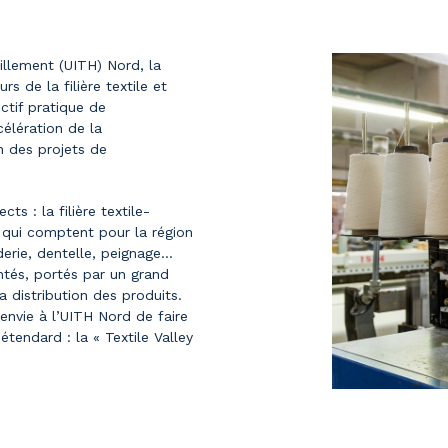
billement (UITH) Nord, la
s de la filière textile et
ctif pratique de
célération de la
n des projets de
ts : la filière textile-
 qui comptent pour la région
derie, dentelle, peignage…
ntés, portés par un grand
 distribution des produits.
envie à l’UITH Nord de faire
tendard : la « Textile Valley