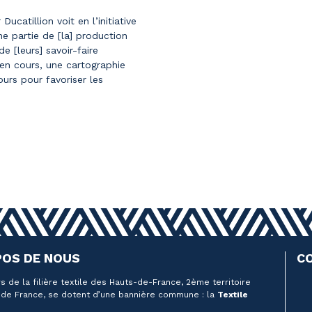
Ducatillion voit en l’initiative
ne partie de [la] production
de [leurs] savoir-faire
 en cours, une cartographie
cours pour favoriser les
POS DE NOUS
C
s de la filière textile des Hauts-de-France, 2ème territoire
de France, se dotent d’une bannière commune : la
Textile