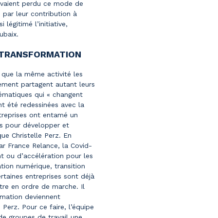
 avaient perdu ce mode de
 par leur contribution à
i légitimé l’initiative,
ubaix.
A TRANSFORMATION
 que la même activité les
llement partagent autant leurs
ématiques qui « changent
nt été redessinées avec la
ntreprises ont entamé un
nts pour développer et
ue Christelle Perz. En
par France Relance, la Covid-
 ou d’accélération pour les
ation numérique, transition
rtaines entreprises sont déjà
tre en ordre de marche. Il
rmation deviennent
 Perz. Pour ce faire, l’équipe
 de groupes de travail une