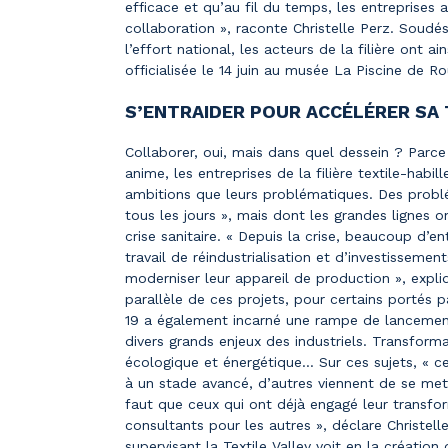
efficace et qu’au fil du temps, les entreprises
collaboration », raconte Christelle Perz. Soudés
l’effort national, les acteurs de la filière ont ains
officialisée le 14 juin au musée La Piscine de Ro
S’ENTRAIDER POUR ACCÉLÉRER S
Collaborer, oui, mais dans quel dessein ? Parce
anime, les entreprises de la filière textile-habi
ambitions que leurs problématiques. Des probl
tous les jours », mais dont les grandes lignes o
crise sanitaire. « Depuis la crise, beaucoup d’e
travail de réindustrialisation et d’investisseme
moderniser leur appareil de production », expliq
parallèle de ces projets, pour certains portés 
19 a également incarné une rampe de lancement
divers grands enjeux des industriels. Transform
écologique et énergétique… Sur ces sujets, « ce
à un stade avancé, d’autres viennent de se met
faut que ceux qui ont déjà engagé leur transfo
consultants pour les autres », déclare Christelle
supervisant la Textile Valley voit en la création