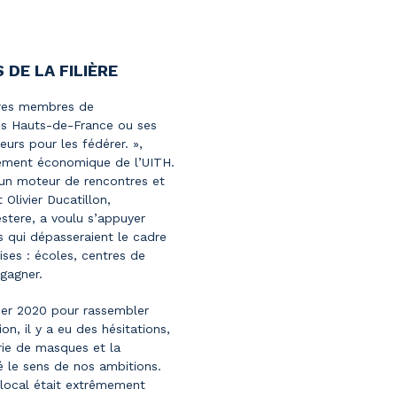
DE LA FILIÈRE
tures membres de
des Hauts-de-France ou ses
eurs pour les fédérer. »,
pement économique de l’UITH.
s un moteur de rencontres et
Olivier Ducatillon,
tere, a voulu s’appuyer
s qui dépasseraient le cadre
ses : écoles, centres de
gagner.
nvier 2020 pour rassembler
on, il y a eu des hésitations,
urie de masques et la
mé le sens de nos ambitions.
 local était extrêmement