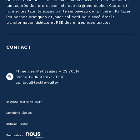
tant auprès des professionnels que du grand public ; Capter et
former les talents exigés par le renouveau de la filière ; Partager
les bonnes pratiques et jouer collectif pour accélérer la
transformation digitale et RSE des entreprises textiles.
CONTACT
41 rue des Métissages – CS 70314
59336 TOURCOING CEDEX
contact@textile-valley.fr
© 2022, textile-valley.fr
Mentions légales
Espace Presse
Réalisation :