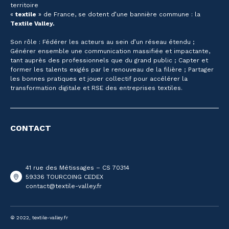
territoire
«
textile
» de France, se dotent d’une bannière commune : la
Textile Valley.
Son rôle : Fédérer les acteurs au sein d’un réseau étendu ;
Générer ensemble une communication massifiée et impactante,
tant auprès des professionnels que du grand public ; Capter et
former les talents exigés par le renouveau de la filière ; Partager
les bonnes pratiques et jouer collectif pour accélérer la
transformation digitale et RSE des entreprises textiles.
CONTACT
41 rue des Métissages – CS 70314
59336 TOURCOING CEDEX
contact@textile-valley.fr
© 2022, textile-valley.fr