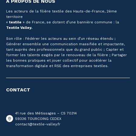
À PROPOS DE NOUS
Les acteurs de la filière textile des Hauts-de-France, 2ème
territoire
«
textile
» de France, se dotent d’une bannière commune : la
Textile Valley.
Son rôle : Fédérer les acteurs au sein d’un réseau étendu ;
Générer ensemble une communication massifiée et impactante,
tant auprès des professionnels que du grand public ; Capter et
former les talents exigés par le renouveau de la filière ; Partager
les bonnes pratiques et jouer collectif pour accélérer la
transformation digitale et RSE des entreprises textiles.
CONTACT
41 rue des Métissages – CS 70314
59336 TOURCOING CEDEX
contact@textile-valley.fr