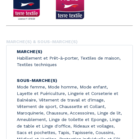
MARCHE(S) & SOUS-MARCHE(S)
MARCHE(S)
Habillement et Prêt-à-porter
,
Textiles de maison
,
Textiles techniques
SOUS-MARCHE(S)
Mode femme
,
Mode homme
,
Mode enfant
,
Layette et Puériculture
,
Lingerie et Corseterie et
Balnéaire
,
Vêtement de travail et d'image
,
Vêtement de sport
,
Chaussette et Collant
,
Maroquinerie
,
Chaussure
,
Accessoires
,
Linge de lit
,
Ameublement
,
Linge de toilette et Eponge
,
Linge
de table et Linge d'office
,
Rideaux et voilages
,
Sacs et pochettes
,
Tapis
,
Tapisserie
,
Coussins
,