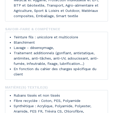
Médical et Hygiène
,
Protection individuelle et EPI
,
BTP et Géotextile
,
Transport
,
Agro-alimentaire et
Agriculture
,
Sport & Loisirs et Outdoor
,
Matériaux
composites
,
Emballage
,
Smart textile
SAVOIR-FAIRE & COMPÉTENCE
Teinture fils : unicolore et multicolore
Blanchiment
Lavage - désensymage,
Traitement additionnels (gonflant, antistatique,
antimites, anti-tâches, anti-UV, adoucissant, anti-
fumée, infeutrable, fixage, lubrification...)
En fonction du cahier des charges spécifique du
client
MATIÈRE(S) TEXTILE(S)
Rubans tissés et non tissés
Fibre recyclée : Coton, PES, Polyamide
Synthétique : Acrylique, Polyamide, Polyester,
Aramide, PES FR, Trévira CS, Chlorofibre,