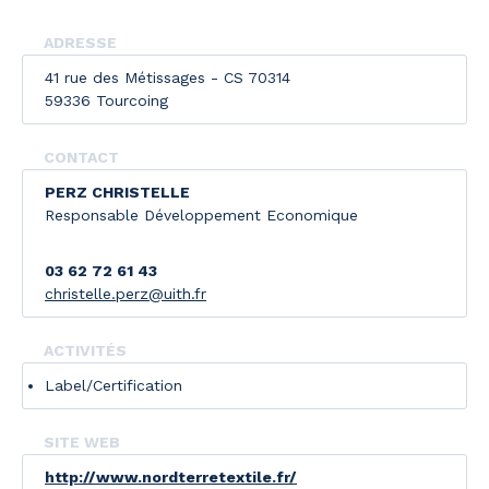
ADRESSE
41 rue des Métissages - CS 70314
59336 Tourcoing
CONTACT
PERZ CHRISTELLE
Responsable Développement Economique
03 62 72 61 43
christelle.perz@uith.fr
ACTIVITÉS
Label/Certification
SITE WEB
http://www.nordterretextile.fr/