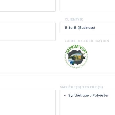
CLIENT(S)
B to B (Business)
LABEL & CERTIFICATION
MATIÈRE(S) TEXTILE(S)
Synthétique : Polyester