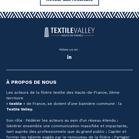
Follow us on :
LinkedIn
À PROPOS DE NOUS
Les acteurs de la filière textile des Hauts-de-France, 2ème
territoire
«
textile
» de France, se dotent d’une bannière commune : la
Textile Valley.
Son rôle : Fédérer les acteurs au sein d’un réseau étendu ;
Générer ensemble une communication massifiée et impactante,
tant auprès des professionnels que du grand public ; Capter et
former les talents exigés par le renouveau de la filière ; Partager