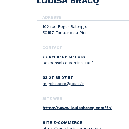
LOUISA BRACQ
ADRESSE
102 rue Roger Salengro
59157 Fontaine au Pire
CONTACT
GOKELAERE MÉLODY
Responsable administratif
03 27 85 07 57
m.gokelaere@pbse.fr
SITE WEB
https://www.louisabracq.com/fr/
SITE E-COMMERCE
https://shop.louisabracq.com/