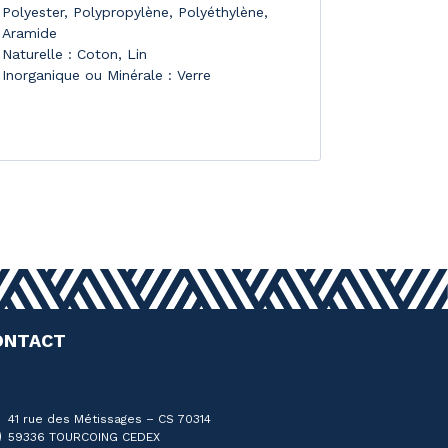
Polyester, Polypropylène, Polyéthylène,
Aramide
Naturelle : Coton, Lin
Inorganique ou Minérale : Verre
ONTACT
41 rue des Métissages – CS 70314
59336 TOURCOING CEDEX