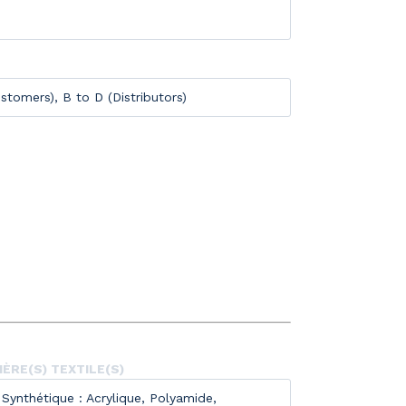
stomers), B to D (Distributors)
ÈRE(S) TEXTILE(S)
Synthétique : Acrylique, Polyamide,