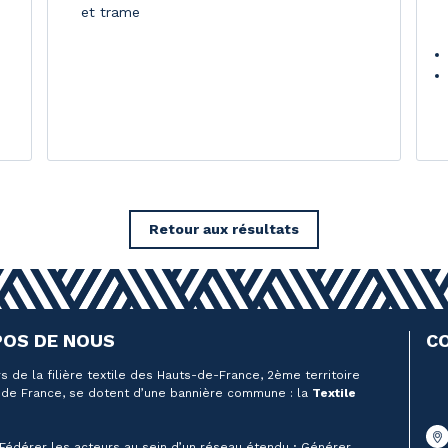
et trame
Retour aux résultats
POS DE NOUS
C
s de la filière textile des Hauts-de-France, 2ème territoire
de France, se dotent d’une bannière commune : la
Textile
 Fédérer les acteurs au sein d’un réseau étendu ; Générer