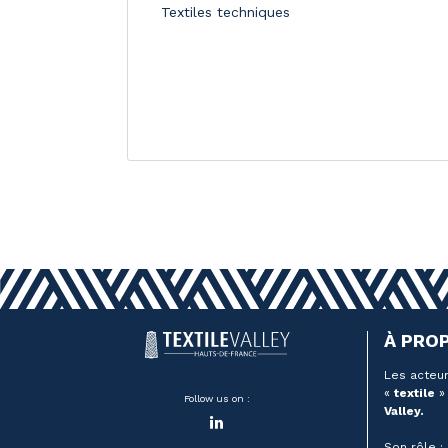
Textiles techniques
À PRO
Les acteur
«
textile
» 
Follow us on :
Valley.
LinkedIn
Son rôle :