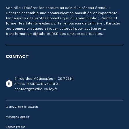
Son rôle : Fédérer les acteurs au sein d’un réseau étendu ;
Générer ensemble une communication massifiée et impactante,
tant auprès des professionnels que du grand public ; Capter et
former les talents exigés par le renouveau de la filière ; Partager
les bonnes pratiques et jouer collectif pour accélérer la
transformation digitale et RSE des entreprises textiles.
CONTACT
41 rue des Métissages – CS 70314
59336 TOURCOING CEDEX
contact@textile-valley.fr
© 2022, textile-valley.fr
Mentions légales
Espace Presse