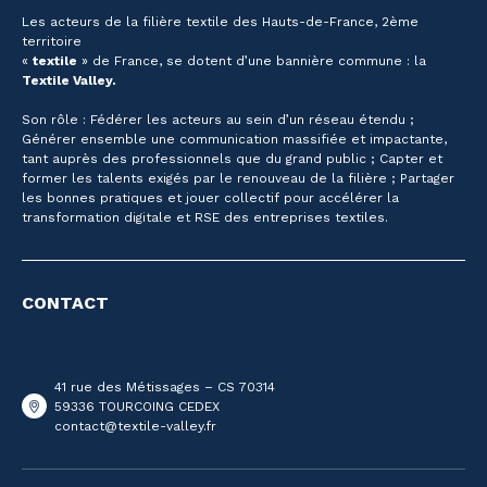
Les acteurs de la filière textile des Hauts-de-France, 2ème
territoire
«
textile
» de France, se dotent d’une bannière commune : la
Textile Valley.
Son rôle : Fédérer les acteurs au sein d’un réseau étendu ;
Générer ensemble une communication massifiée et impactante,
tant auprès des professionnels que du grand public ; Capter et
former les talents exigés par le renouveau de la filière ; Partager
les bonnes pratiques et jouer collectif pour accélérer la
transformation digitale et RSE des entreprises textiles.
CONTACT
41 rue des Métissages – CS 70314
59336 TOURCOING CEDEX
contact@textile-valley.fr