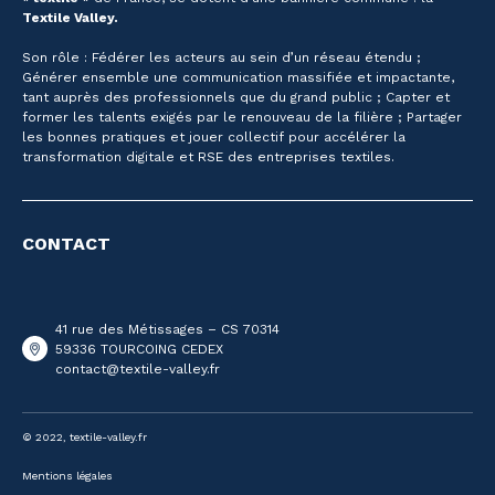
Textile Valley.
Son rôle : Fédérer les acteurs au sein d’un réseau étendu ;
Générer ensemble une communication massifiée et impactante,
tant auprès des professionnels que du grand public ; Capter et
former les talents exigés par le renouveau de la filière ; Partager
les bonnes pratiques et jouer collectif pour accélérer la
transformation digitale et RSE des entreprises textiles.
CONTACT
41 rue des Métissages – CS 70314
59336 TOURCOING CEDEX
contact@textile-valley.fr
© 2022, textile-valley.fr
Mentions légales