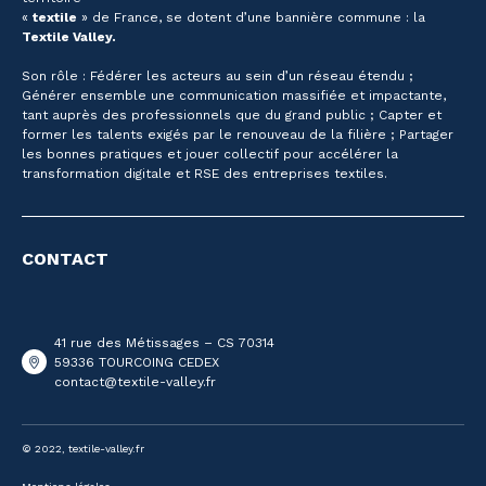
«
textile
» de France, se dotent d’une bannière commune : la
Textile Valley.
Son rôle : Fédérer les acteurs au sein d’un réseau étendu ;
Générer ensemble une communication massifiée et impactante,
tant auprès des professionnels que du grand public ; Capter et
former les talents exigés par le renouveau de la filière ; Partager
les bonnes pratiques et jouer collectif pour accélérer la
transformation digitale et RSE des entreprises textiles.
CONTACT
41 rue des Métissages – CS 70314
59336 TOURCOING CEDEX
contact@textile-valley.fr
© 2022, textile-valley.fr