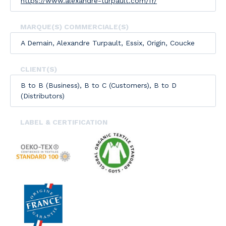
https://www.alexandre-turpault.com/fr/
MARQUE(S) COMMERCIALE(S)
A Demain, Alexandre Turpault, Essix, Origin, Coucke
CLIENT(S)
B to B (Business), B to C (Customers), B to D
(Distributors)
LABEL & CERTIFICATION