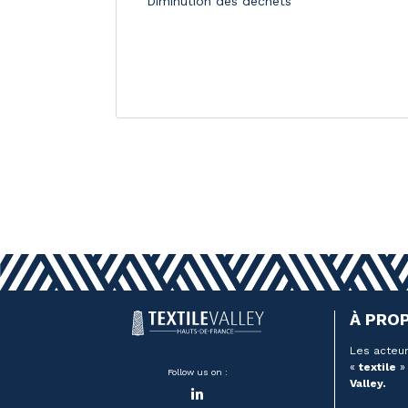
Diminution des déchets
À PRO
Les acteur
«
textile
» 
Follow us on :
Valley.
LinkedIn