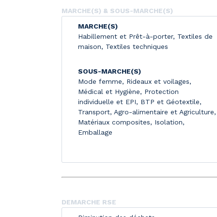
MARCHE(S) & SOUS-MARCHE(S)
MARCHE(S)
Habillement et Prêt-à-porter
,
Textiles de
maison
,
Textiles techniques
SOUS-MARCHE(S)
Mode femme
,
Rideaux et voilages
,
Médical et Hygiène
,
Protection
individuelle et EPI
,
BTP et Géotextile
,
Transport
,
Agro-alimentaire et Agriculture
,
Matériaux composites
,
Isolation
,
Emballage
DEMARCHE RSE