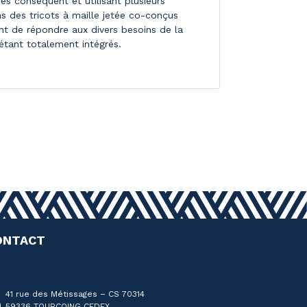
s conséquent et utilisant plusieurs
ns des tricots à maille jetée co-conçus
nt de répondre aux divers besoins de la
 étant totalement intégrés.
ONTACT
41 rue des Métissages – CS 70314
59336 TOURCOING CEDEX