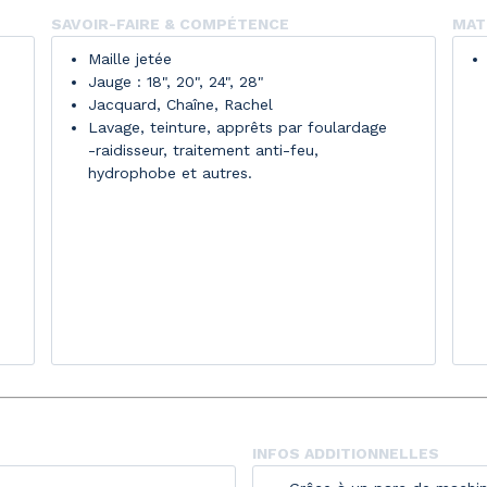
SAVOIR-FAIRE & COMPÉTENCE
MATI
Maille jetée
Jauge : 18", 20", 24", 28"
Jacquard, Chaîne, Rachel
Lavage, teinture, apprêts par foulardage
-raidisseur, traitement anti-feu,
hydrophobe et autres.
INFOS ADDITIONNELLES