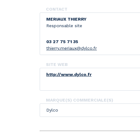
CONTACT
MERIAUX THIERRY
Responsable site
03 27 75 71 35
thierry.meriaux@dylco.fr
SITE WEB
http://www.dylco.fr
MARQUE(S) COMMERCIALE(S)
Dylco