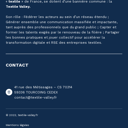
«
textile
» de France, se dotent d’une bannière commune : la
Textile Valley.
Son rôle : Fédérer les acteurs au sein d’un réseau étendu ;
Générer ensemble une communication massifiée et impactante,
tant auprès des professionnels que du grand public ; Capter et
former les talents exigés par le renouveau de la filière ; Partager
les bonnes pratiques et jouer collectif pour accélérer la
transformation digitale et RSE des entreprises textiles.
CONTACT
41 rue des Métissages – CS 70314
59336 TOURCOING CEDEX
contact@textile-valley.fr
© 2022, textile-valley.fr
Mentions légales