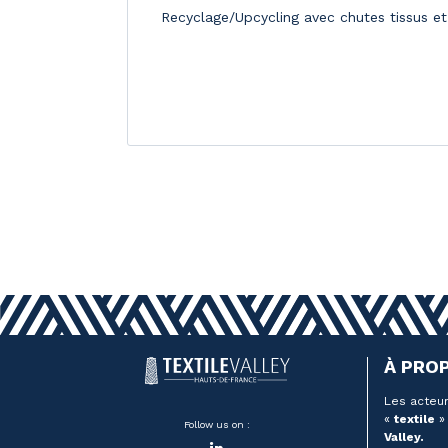
Recyclage/Upcycling avec chutes tissus et
À PRO
Les acteur
«
textile
» 
Follow us on :
Valley.