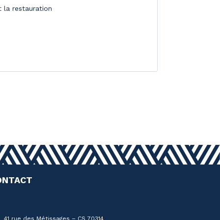
et la restauration
ONTACT
41 rue des Métissages – CS 70314