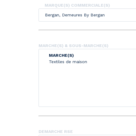
MARQUE(S) COMMERCIALE(S)
Bergan, Demeures By Bergan
MARCHE(S) & SOUS-MARCHE(S)
MARCHE(S)
Textiles de maison
DEMARCHE RSE