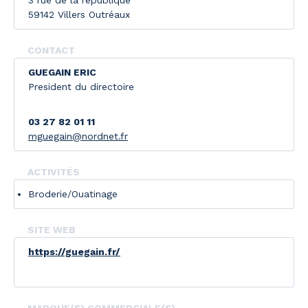
3 rue de la republique
59142 Villers Outréaux
CONTACT
GUEGAIN ERIC
President du directoire
03 27 82 01 11
mguegain@nordnet.fr
ACTIVITÉS
Broderie/Ouatinage
SITE WEB
https://guegain.fr/