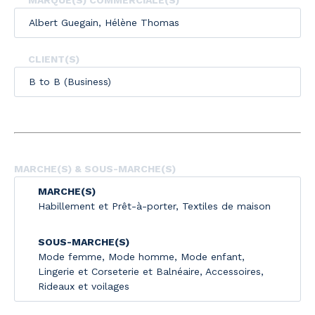
MARQUE(S) COMMERCIALE(S)
Albert Guegain, Hélène Thomas
CLIENT(S)
B to B (Business)
MARCHE(S) & SOUS-MARCHE(S)
MARCHE(S)
Habillement et Prêt-à-porter
,
Textiles de maison
SOUS-MARCHE(S)
Mode femme
,
Mode homme
,
Mode enfant
,
Lingerie et Corseterie et Balnéaire
,
Accessoires
,
Rideaux et voilages